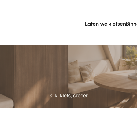
Laten we kletsen
Binn
klik, klets, creëer