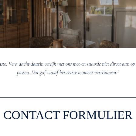
aste. Vera dacht daarin eerlijk met ons mee en stuurde niet direct aan op 
passen. Dat gaf vanaf het eerste moment vertrouwen.”
CONTACT FORMULIER