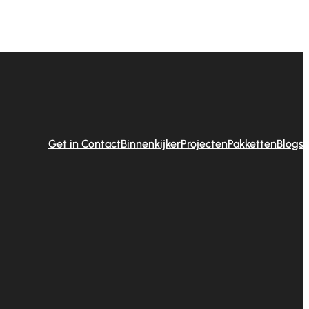
Get in Contact
Binnenkijker
Projecten
Pakketten
Blogs