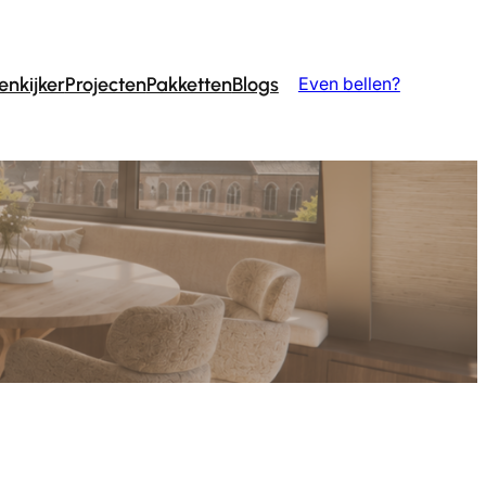
enkijker
Projecten
Pakketten
Blogs
Even bellen?