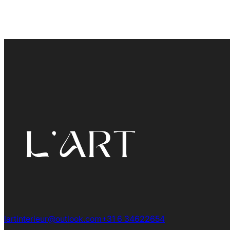
lartinterieur@outlook.com
+31 6 34622654