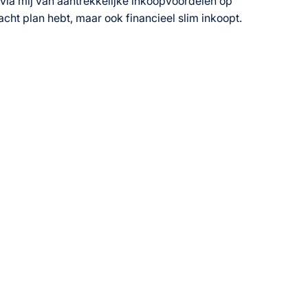
 via mij van aantrekkelijke inkoopvoordelen op
cht plan hebt, maar ook financieel slim inkoopt.