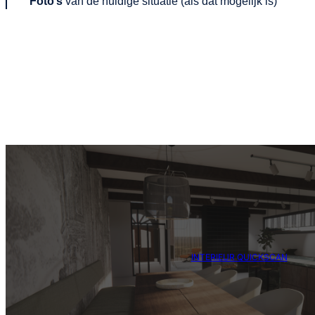
Foto’s
van de huidige situatie (als dat mogelijk is)
INTERIEUR QUICKSCAN