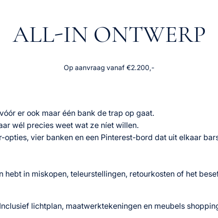
ALL-IN ONTWERP
Op aanvraag vanaf €2.200,-
… vóór er ook maar één bank de trap op gaat.
aar wél precies weet wat ze níet willen.
r-opties, vier banken en een Pinterest-bord dat uit elkaar bar
in hebt in miskopen, teleurstellingen, retourkosten of het be
t. Inclusief lichtplan, maatwerktekeningen en meubels shopping