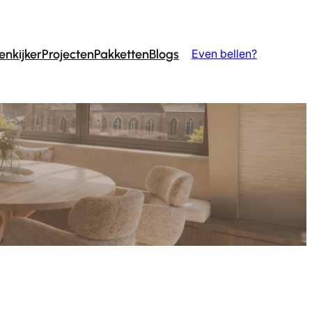
enkijker
Projecten
Pakketten
Blogs
Even bellen?