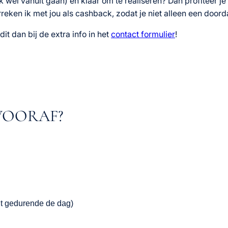
 wel vanuit gaan) en klaar om te realiseren? Dan profiteer je
ken ik met jou als cashback, zodat je niet alleen een doorda
it dan bij de extra info in het
contact formulier
!
 VOORAF?
cht gedurende de dag)