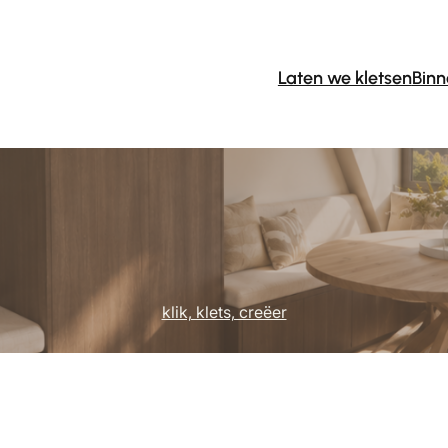
Laten we kletsen
Binn
klik, klets, creëer