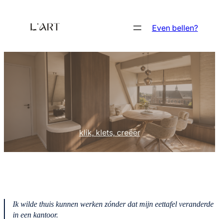
Ga
naar
Even bellen?
de
inhoud
klik, klets, creëer
Ik wilde thuis kunnen werken zónder dat mijn eettafel veranderde
in een kantoor.