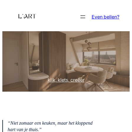
Ga
naar
Even bellen?
de
inhoud
klik, klets, creëer
“Niet zomaar een keuken, maar het kloppend
hart van je thuis.”