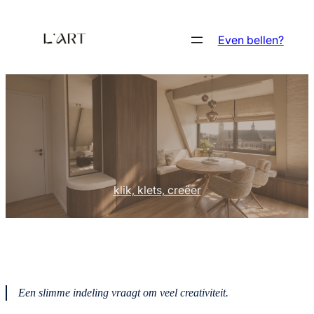
Ga
naar
Even bellen?
de
inhoud
klik, klets, creëer
Een slimme indeling vraagt om veel creativiteit.